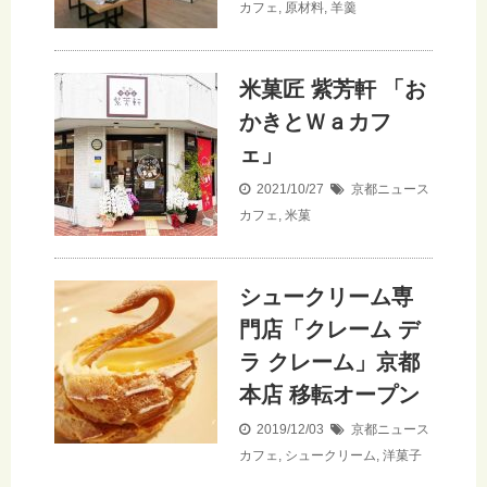
カフェ
,
原材料
,
羊羹
米菓匠 紫芳軒 「お
かきとＷａカフ
ェ」
2021/10/27
京都ニュース
カフェ
,
米菓
シュークリーム専
門店「クレーム デ
ラ クレーム」京都
本店 移転オープン
2019/12/03
京都ニュース
カフェ
,
シュークリーム
,
洋菓子