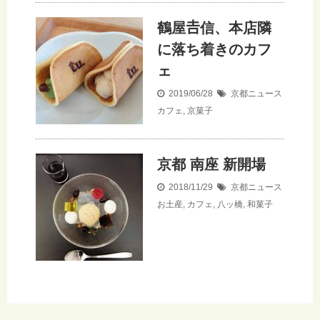
鶴屋𠮷信、本店隣
に落ち着きのカフ
ェ
2019/06/28
京都ニュース
カフェ
,
京菓子
京都 南座 新開場
2018/11/29
京都ニュース
お土産
,
カフェ
,
八ッ橋
,
和菓子