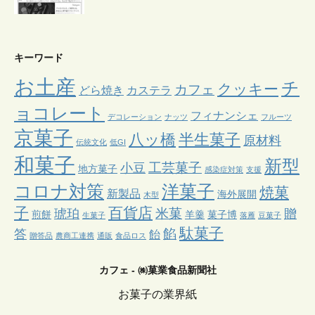
キーワード
お土産
チ
クッキー
カフェ
どら焼き
カステラ
ョコレート
フィナンシェ
デコレーション
ナッツ
フルーツ
京菓子
八ッ橋
半生菓子
原材料
伝統文化
低GI
和菓子
新型
工芸菓子
小豆
地方菓子
感染症対策
支援
コロナ対策
洋菓子
焼菓
新製品
海外展開
木型
子
百貨店
米菓
琥珀
贈
煎餅
羊羹
菓子博
生菓子
落雁
豆菓子
駄菓子
餡
答
飴
贈答品
農商工連携
通販
食品ロス
カフェ - ㈱菓業食品新聞社
お菓子の業界紙