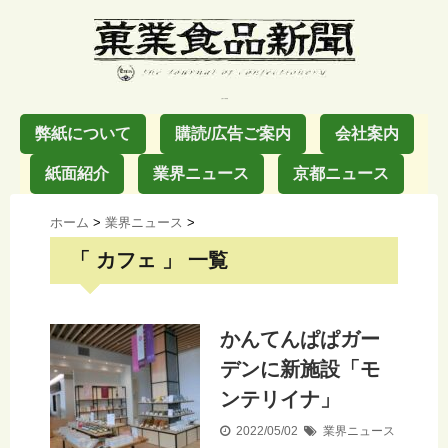
お菓子の業界紙
弊紙について
購読/広告ご案内
会社案内
紙面紹介
業界ニュース
京都ニュース
ホーム
>
業界ニュース
>
「 カフェ 」 一覧
かんてんぱぱガー
デンに新施設「モ
ンテリイナ」
2022/05/02
業界ニュース