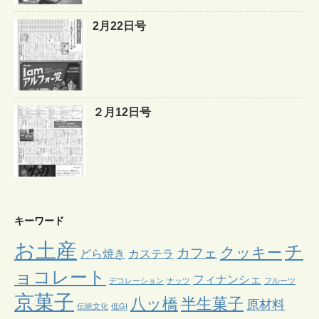
2月22日号
２月12日号
キーワード
お土産
チ
クッキー
カフェ
どら焼き
カステラ
ョコレート
フィナンシェ
デコレーション
ナッツ
フルーツ
京菓子
八ッ橋
半生菓子
原材料
伝統文化
低GI