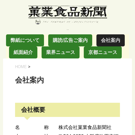
お菓子の業界紙
弊紙について
購読/広告ご案内
会社案内
紙面紹介
業界ニュース
京都ニュース
HOME
>
会社案内
会社概要
名 称 株式会社菓業食品新聞社