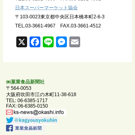
日本スーパーマーケット協会
〒103-0023東京都中央区日本橋本町2-6-3
TEL.03-3661-4967 FAX.03-3661-4512
X
F
L
M
E
a
i
e
m
c
n
s
a
e
e
s
i
㈱菓業食品新聞社
b
e
l
〒564-0053
大阪府吹田市江の木町11-38-618
o
n
TEL: 06-6385-1717
FAX: 06-6385-0150
o
g
k
e
r