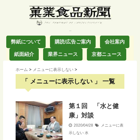
お菓子の業界紙
弊紙について
購読/広告ご案内
会社案内
紙面紹介
業界ニュース
京都ニュース
ホーム
>
メニューに表示しない
>
「 メニューに表示しない 」 一覧
第１回 「水と健
康」対談
2020/04/28
メニューに表
示しない
水