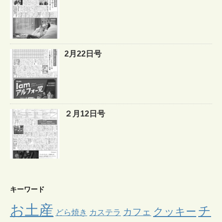
2月22日号
２月12日号
キーワード
お土産
チ
クッキー
カフェ
どら焼き
カステラ