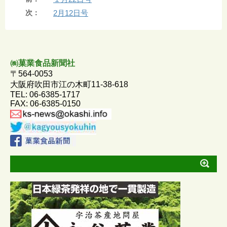
c
n
s
a
次：
2月12日号
e
e
s
i
b
e
l
o
n
㈱菓業食品新聞社
〒564-0053
o
g
大阪府吹田市江の木町11-38-618
TEL: 06-6385-1717
k
e
FAX: 06-6385-0150
r