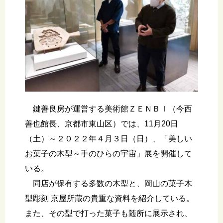
鍵善良房が運営する美術館ＺＥＮＢＩ（今西
善也館長、京都市東山区）では、11月20日
（土）～２０２２年４月３日（日）、「美しい
お菓子の木型～手のひらの宇宙」展を開催して
いる。
同店が保有する多数の木型と、岡山の菓子木
型彫刻 京屋所蔵の貴重な資料を紹介している。
また、その型で打った菓子も随所に展示され、