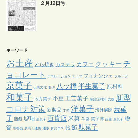
２月12日号
キーワード
お土産
チ
クッキー
カフェ
どら焼き
カステラ
ョコレート
フィナンシェ
デコレーション
ナッツ
フルーツ
京菓子
八ッ橋
半生菓子
原材料
伝統文化
低GI
和菓子
新型
工芸菓子
小豆
地方菓子
感染症対策
支援
コロナ対策
洋菓子
焼菓
新製品
海外展開
木型
子
百貨店
米菓
琥珀
贈
煎餅
羊羹
菓子博
生菓子
落雁
豆菓子
駄菓子
餡
答
飴
贈答品
農商工連携
通販
食品ロス