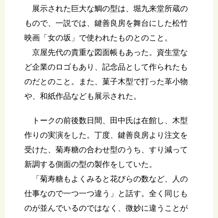
展示された巨大な鯛の型は、堀九来堂所蔵の
もので、一説では、鍵善良房を舞台にした松竹
映画「女の坂」で使われたものとのこと。
京屋先代の貴重な図面帳もあった。資生堂な
ど企業のロゴもあり、記念品として作られたも
のだとのこと。また、菓子木型で打った革小物
や、和紙作品なども展示された。
トークの前後数日間、田中氏は在館し、木型
作りの実演をした。丁度、鍵善良房より注文を
受けた、菊寿糖の合わせ型のうち、すり減って
新調する側面の型の製作をしていた。
「菊寿糖もよくみると花びらの数など、人の
仕事なので一つ一つ違う」と話す。全く同じも
のが並んでいるのではなく、微妙に違うことが