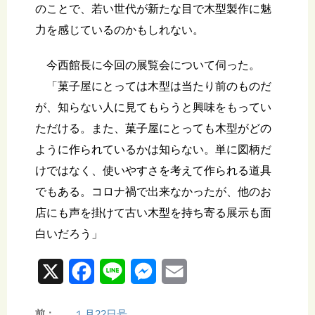
のことで、若い世代が新たな目で木型製作に魅
力を感じているのかもしれない。
今西館長に今回の展覧会について伺った。
「菓子屋にとっては木型は当たり前のものだ
が、知らない人に見てもらうと興味をもってい
ただける。また、菓子屋にとっても木型がどの
ように作られているかは知らない。単に図柄だ
けではなく、使いやすさを考えて作られる道具
でもある。コロナ禍で出来なかったが、他のお
店にも声を掛けて古い木型を持ち寄る展示も面
白いだろう」
X
F
L
M
E
a
i
e
m
前：
１月22日号