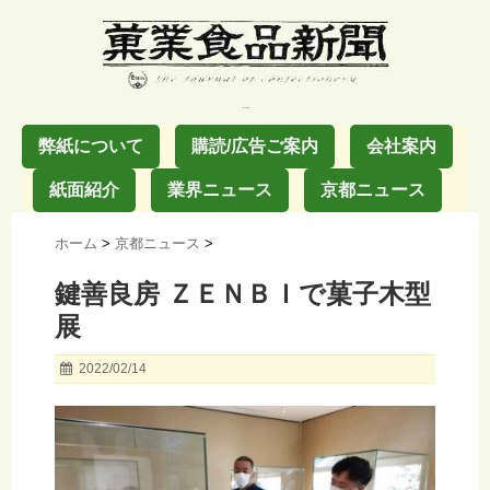
お菓子の業界紙
弊紙について
購読/広告ご案内
会社案内
紙面紹介
業界ニュース
京都ニュース
ホーム
>
京都ニュース
>
鍵善良房 ＺＥＮＢＩで菓子木型
展
2022/02/14