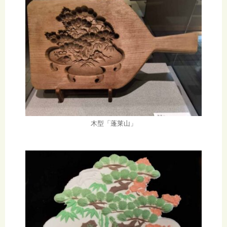
木型「蓬莱山」