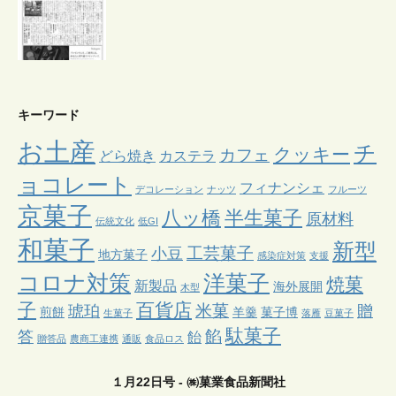
キーワード
お土産
チ
クッキー
カフェ
どら焼き
カステラ
ョコレート
フィナンシェ
デコレーション
ナッツ
フルーツ
京菓子
八ッ橋
半生菓子
原材料
伝統文化
低GI
和菓子
新型
工芸菓子
小豆
地方菓子
感染症対策
支援
コロナ対策
洋菓子
焼菓
新製品
海外展開
木型
子
百貨店
米菓
琥珀
贈
煎餅
羊羹
菓子博
生菓子
落雁
豆菓子
駄菓子
餡
答
飴
贈答品
農商工連携
通販
食品ロス
１月22日号 - ㈱菓業食品新聞社