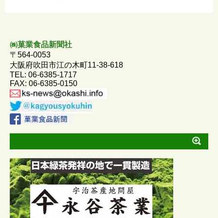
e
e
s
i
b
e
l
o
n
㈱菓業食品新聞社
〒564-0053
o
g
大阪府吹田市江の木町11-38-618
TEL: 06-6385-1717
k
e
FAX: 06-6385-0150
r