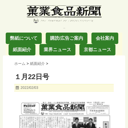
お菓子の業界紙
弊紙について
購読/広告ご案内
会社案内
紙面紹介
業界ニュース
京都ニュース
ホーム
>
紙面紹介
>
１月22日号
2022/02/03