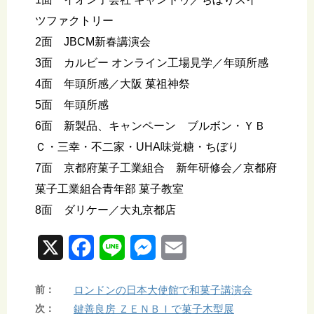
ツファクトリー
2面 JBCM新春講演会
3面 カルビー オンライン工場見学／年頭所感
4面 年頭所感／大阪 菓祖神祭
5面 年頭所感
6面 新製品、キャンペーン ブルボン・ＹＢ
Ｃ・三幸・不二家・UHA味覚糖・ちぼり
7面 京都府菓子工業組合 新年研修会／京都府
菓子工業組合青年部 菓子教室
8面 ダリケー／大丸京都店
X
F
L
M
E
a
i
e
m
前：
ロンドンの日本大使館で和菓子講演会
c
n
s
a
次：
鍵善良房 ＺＥＮＢＩで菓子木型展