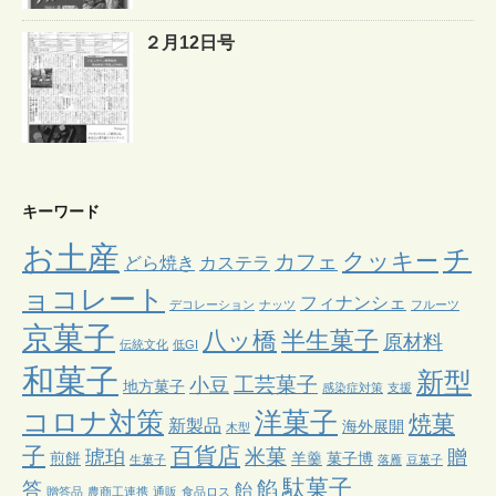
２月12日号
キーワード
お土産
チ
クッキー
カフェ
どら焼き
カステラ
ョコレート
フィナンシェ
デコレーション
ナッツ
フルーツ
京菓子
八ッ橋
半生菓子
原材料
伝統文化
低GI
和菓子
新型
工芸菓子
小豆
地方菓子
感染症対策
支援
コロナ対策
洋菓子
焼菓
新製品
海外展開
木型
子
百貨店
米菓
琥珀
贈
煎餅
羊羹
菓子博
生菓子
落雁
豆菓子
駄菓子
餡
答
飴
贈答品
農商工連携
通販
食品ロス