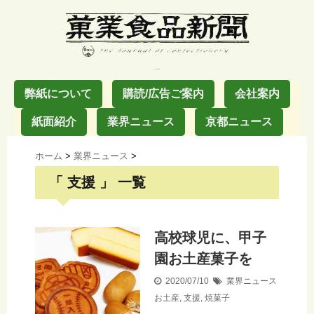
お菓子の業界紙
弊紙について
購読/広告ご案内
会社案内
紙面紹介
業界ニュース
京都ニュース
ホーム
>
業界ニュース
>
「 支援 」 一覧
高校球児に、甲子
園お土産菓子を
2020/07/10
業界ニュース
お土産
,
支援
,
焼菓子