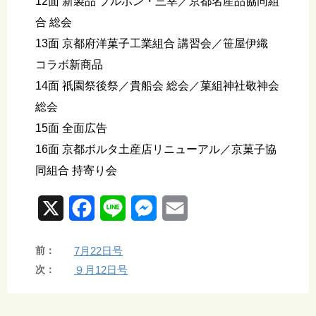
12面 新製品 ブルボン・三幸／京都名産品協同組
合 総会
13面 京都府洋菓子工業組合 講習会／笹屋伊織
コラボ新商品
14面 祇園祭後祭／貴船会 総会／菓組神社敬神会
総会
15面 全面広告
16面 京都ボルタ土産店リニューアル／京菓子協
同組合 持寄り会
X
F
L
M
E
a
i
e
m
前：
7月22日号
c
n
s
a
次：
９月12日号
e
e
s
i
b
e
l