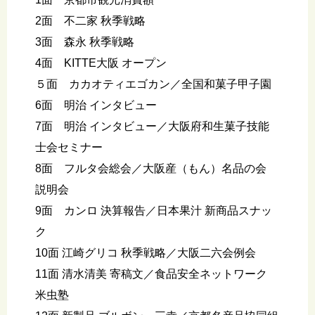
2面 不二家 秋季戦略
3面 森永 秋季戦略
4面 KITTE大阪 オープン
５面 カカオティエゴカン／全国和菓子甲子園
6面 明治 インタビュー
7面 明治 インタビュー／大阪府和生菓子技能
士会セミナー
8面 フルタ会総会／大阪産（もん）名品の会
説明会
9面 カンロ 決算報告／日本果汁 新商品スナッ
ク
10面 江崎グリコ 秋季戦略／大阪二六会例会
11面 清水清美 寄稿文／食品安全ネットワーク
米虫塾