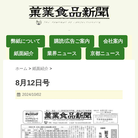
お菓子の業界紙
弊紙について
購読/広告ご案内
会社案内
紙面紹介
業界ニュース
京都ニュース
ホーム
>
紙面紹介
>
8月12日号
2024/10/02