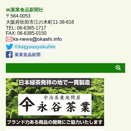
o
n
㈱菓業食品新聞社
〒564-0053
o
g
大阪府吹田市江の木町11-38-618
TEL: 06-6385-1717
k
e
FAX: 06-6385-0150
r