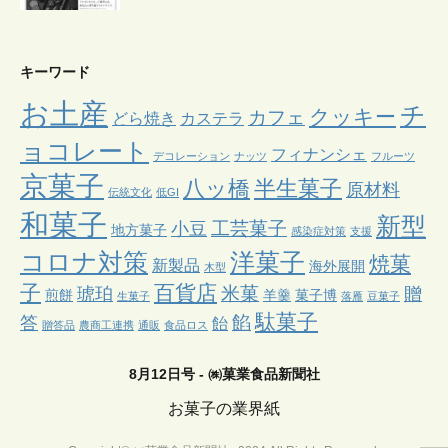
キーワード
お土産
チ
クッキー
カフェ
どら焼き
カステラ
ョコレート
フィナンシェ
デコレーション
ナッツ
フルーツ
京菓子
八ッ橋
半生菓子
原材料
伝統文化
低GI
和菓子
新型
工芸菓子
小豆
地方菓子
感染症対策
支援
コロナ対策
洋菓子
焼菓
新製品
海外展開
木型
子
百貨店
米菓
琥珀
贈
煎餅
羊羹
菓子博
生菓子
落雁
豆菓子
駄菓子
餡
答
飴
贈答品
農商工連携
通販
食品ロス
8月12日号 - ㈱菓業食品新聞社
お菓子の業界紙