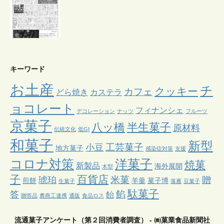
キーワード
お土産
チ
クッキー
カフェ
どら焼き
カステラ
ョコレート
フィナンシェ
デコレーション
ナッツ
フルーツ
京菓子
八ッ橋
半生菓子
原材料
伝統文化
低GI
和菓子
新型
工芸菓子
小豆
地方菓子
感染症対策
支援
コロナ対策
洋菓子
焼菓
新製品
海外展開
木型
子
百貨店
米菓
琥珀
贈
煎餅
羊羹
菓子博
生菓子
落雁
豆菓子
駄菓子
餡
答
飴
贈答品
農商工連携
通販
食品ロス
流通菓子アンケート（第２回消費者調査） - ㈱菓業食品新聞社