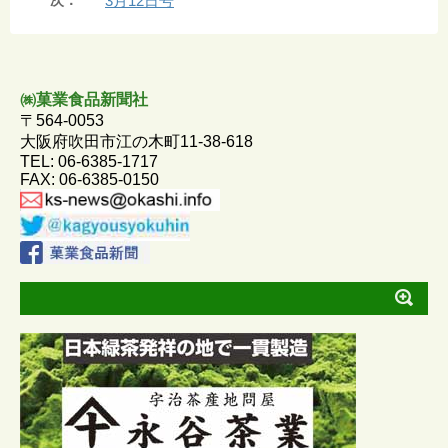
3月12日号
e
e
s
i
b
e
l
o
n
㈱菓業食品新聞社
〒564-0053
o
g
大阪府吹田市江の木町11-38-618
TEL: 06-6385-1717
k
e
FAX: 06-6385-0150
r