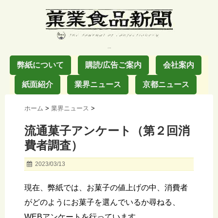
お菓子の業界紙
弊紙について
購読/広告ご案内
会社案内
紙面紹介
業界ニュース
京都ニュース
ホーム
>
業界ニュース
>
流通菓子アンケート（第２回消
費者調査）
2023/03/13
現在、弊紙では、お菓子の値上げの中、消費者
がどのようにお菓子を選んでいるか尋ねる、
WEBアンケートを行っています。