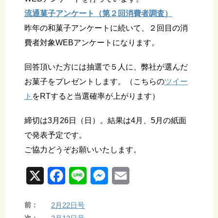
流通菓子アンケート（第２回消費者調査）
昨年の和菓子アンケートに続いて、２回目の消
費者対象WEBアンケートになります。
回答頂いた方には抽選で５人に、弊社が選んだ
お菓子をプレゼントします。（こちらの
ツイー
ト
をRTすると当選確率が上がります）
締切は3月26日（日）。結果は4月、5月の紙面
で発表予定です。
ご協力どうぞお願いいたします。
X
F
L
M
E
a
i
e
m
前：
2月22日号
c
n
s
a
次：