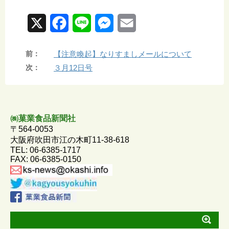
X
F
L
M
E
a
i
e
m
前：
【注意喚起】なりすましメールについて
c
n
s
a
次：
３月12日号
e
e
s
i
b
e
l
o
n
㈱菓業食品新聞社
〒564-0053
o
g
大阪府吹田市江の木町11-38-618
TEL: 06-6385-1717
k
e
FAX: 06-6385-0150
r