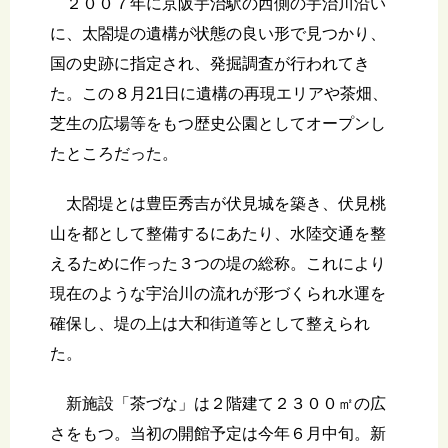
２００７年に京阪宇治駅の西側の宇治川沿い
に、太閤堤の遺構が状態の良い形で見つかり、
国の史跡に指定され、発掘調査が行われてき
た。この８月21日に遺構の再現エリアや茶畑、
芝生の広場等をもつ歴史公園としてオープンし
たところだった。
太閤堤とは豊臣秀吉が伏見城を築き、伏見桃
山を都として整備するにあたり、水陸交通を整
えるために作った３つの堤の総称。これにより
現在のような宇治川の流れが形づくられ水運を
確保し、堤の上は大和街道等として整えられ
た。
新施設「茶づな」は２階建て２３００㎡の広
さをもつ。当初の開館予定は今年６月中旬。新