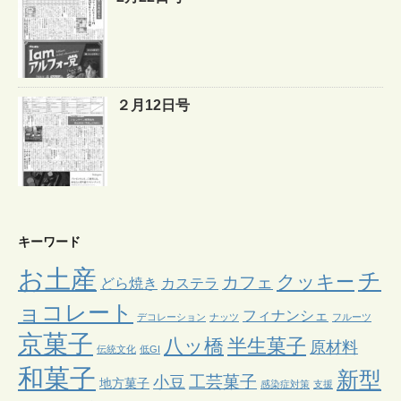
２月12日号
キーワード
お土産
チ
クッキー
カフェ
どら焼き
カステラ
ョコレート
フィナンシェ
デコレーション
ナッツ
フルーツ
京菓子
八ッ橋
半生菓子
原材料
伝統文化
低GI
和菓子
新型
工芸菓子
小豆
地方菓子
感染症対策
支援