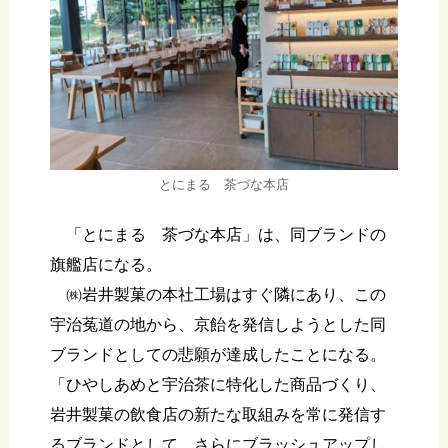
とにまる 茶づな本店
「とにまる 茶づな本店」は、同ブランドの
旗艦店になる。
㈱岩井製菓の本社工場はすぐ隣にあり、この
宇治菟道の地から、京飴を発信しようとした同
ブランドとしての悲願が達成したことになる。
「ひやしあめと宇治茶に特化した商品づくり、
岩井製菓の飲食店の新たな取組みを常に発信す
るブランドとして、さらにブラッシュアップし