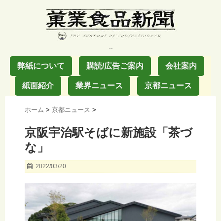
お菓子の業界紙
弊紙について
購読/広告ご案内
会社案内
紙面紹介
業界ニュース
京都ニュース
ホーム
>
京都ニュース
>
京阪宇治駅そばに新施設「茶づ
な」
2022/03/20