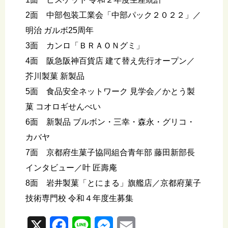
2面 中部包装工業会「中部パック２０２２」／
明治 ガルボ25周年
3面 カンロ「ＢＲＡＯＮグミ」
4面 阪急阪神百貨店 建て替え先行オープン／
芥川製菓 新製品
5面 食品安全ネットワーク 見学会／かとう製
菓 コオロギせんべい
6面 新製品 ブルボン・三幸・森永・グリコ・
カバヤ
7面 京都府生菓子協同組合青年部 藤田新部長
インタビュー／叶 匠壽庵
8面 岩井製菓「とにまる」旗艦店／京都府菓子
技術専門校 令和４年度生募集
X
F
L
M
E