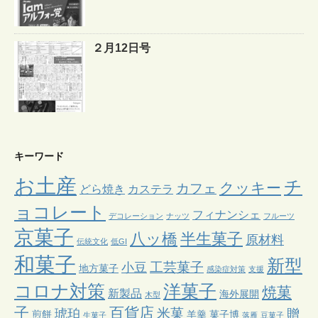
２月12日号
キーワード
お土産
チ
クッキー
カフェ
どら焼き
カステラ
ョコレート
フィナンシェ
デコレーション
ナッツ
フルーツ
京菓子
八ッ橋
半生菓子
原材料
伝統文化
低GI
和菓子
新型
工芸菓子
小豆
地方菓子
感染症対策
支援
コロナ対策
洋菓子
焼菓
新製品
海外展開
木型
子
百貨店
米菓
琥珀
贈
煎餅
羊羹
菓子博
生菓子
落雁
豆菓子