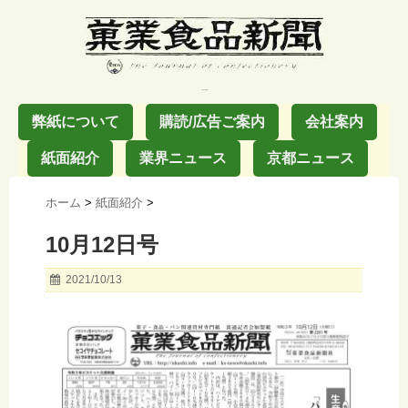
お菓子の業界紙
弊紙について
購読/広告ご案内
会社案内
紙面紹介
業界ニュース
京都ニュース
ホーム
>
紙面紹介
>
10月12日号
2021/10/13