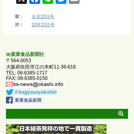
a
i
e
m
前：
９月22日号
c
n
s
a
次：
10月22日号
e
e
s
i
b
e
l
o
n
㈱菓業食品新聞社
〒564-0053
o
g
大阪府吹田市江の木町11-38-618
TEL: 06-6385-1717
k
e
FAX: 06-6385-0150
r