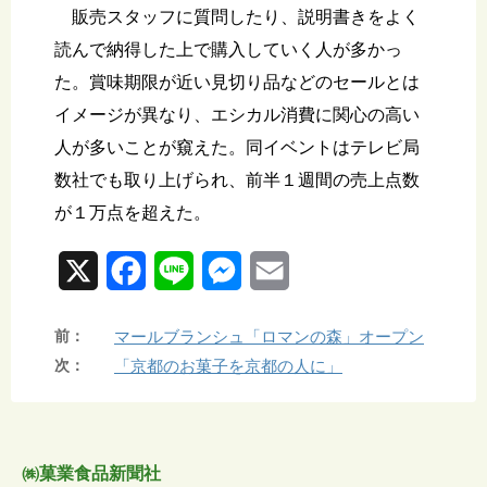
販売スタッフに質問したり、説明書きをよく
読んで納得した上で購入していく人が多かっ
た。賞味期限が近い見切り品などのセールとは
イメージが異なり、エシカル消費に関心の高い
人が多いことが窺えた。同イベントはテレビ局
数社でも取り上げられ、前半１週間の売上点数
が１万点を超えた。
X
F
L
M
E
a
i
e
m
前：
マールブランシュ「ロマンの森」オープン
c
n
s
a
次：
「京都のお菓子を京都の人に」
e
e
s
i
b
e
l
o
n
㈱菓業食品新聞社