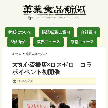
お菓子の業界紙
弊紙について
購読/広告ご案内
会社案内
紙面紹介
業界ニュース
京都ニュース
ホーム
>
業界ニュース
>
大丸心斎橋店×ロスゼロ コラ
ボイベント初開催
2020/11/04