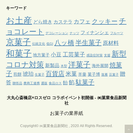
キーワード
お土産
チ
クッキー
カフェ
どら焼き
カステラ
ョコレート
フィナンシェ
デコレーション
ナッツ
フルーツ
京菓子
八ッ橋
半生菓子
原材料
伝統文化
低GI
和菓子
新型
工芸菓子
小豆
地方菓子
感染症対策
支援
コロナ対策
洋菓子
焼菓
新製品
海外展開
木型
子
百貨店
米菓
琥珀
贈
煎餅
羊羹
菓子博
生菓子
落雁
豆菓子
駄菓子
餡
答
飴
贈答品
農商工連携
通販
食品ロス
大丸心斎橋店×ロスゼロ コラボイベント初開催 - ㈱菓業食品新聞
社
お菓子の業界紙
Copyright© ㈱菓業食品新聞社 , 2020 All Rights Reserved.