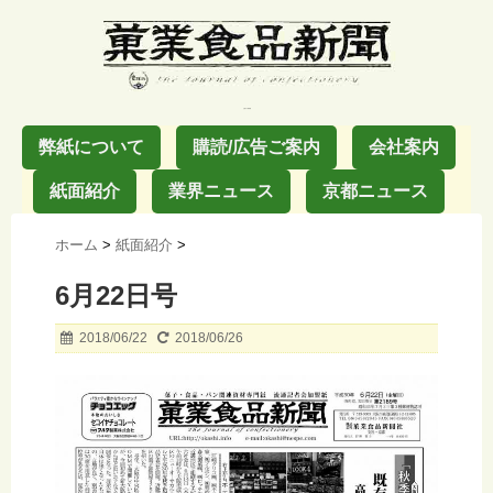
お菓子の業界紙
弊紙について
購読/広告ご案内
会社案内
紙面紹介
業界ニュース
京都ニュース
ホーム
>
紙面紹介
>
6月22日号
2018/06/22
2018/06/26