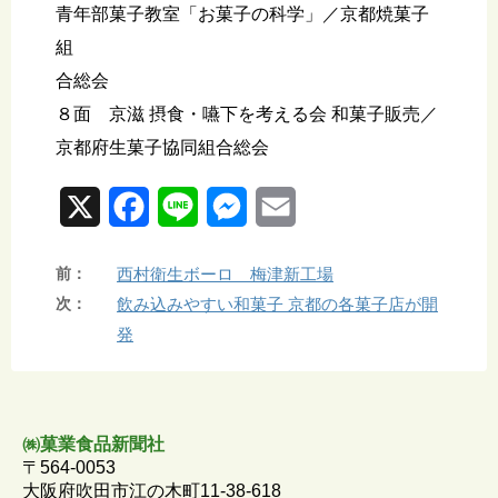
青年部菓子教室「お菓子の科学」／京都焼菓子
組
合総会
８面 京滋 摂食・嚥下を考える会 和菓子販売／
京都府生菓子協同組合総会
X
F
L
M
E
a
i
e
m
前：
西村衛生ボーロ 梅津新工場
c
n
s
a
次：
飲み込みやすい和菓子 京都の各菓子店が開
e
e
s
i
発
b
e
l
o
n
㈱菓業食品新聞社
o
g
〒564-0053
k
e
大阪府吹田市江の木町11-38-618