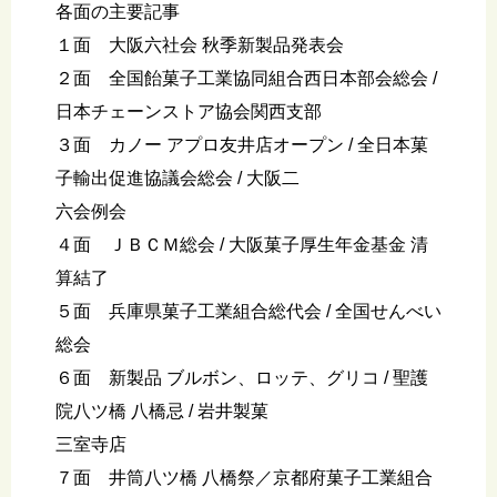
各面の主要記事
１面 大阪六社会 秋季新製品発表会
２面 全国飴菓子工業協同組合西日本部会総会 /
日本チェーンストア協会関西支部
３面 カノー アプロ友井店オープン / 全日本菓
子輸出促進協議会総会 / 大阪二
六会例会
４面 ＪＢＣＭ総会 / 大阪菓子厚生年金基金 清
算結了
５面 兵庫県菓子工業組合総代会 / 全国せんべい
総会
６面 新製品 ブルボン、ロッテ、グリコ / 聖護
院八ツ橋 八橋忌 / 岩井製菓
三室寺店
７面 井筒八ツ橋 八橋祭／京都府菓子工業組合