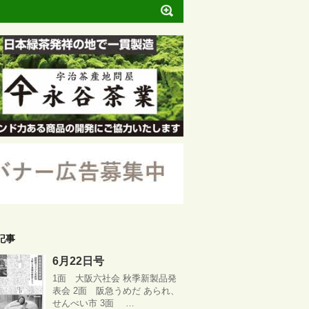
記事
6月22日号
1面 大阪六社会 秋季新製品発
表会 2面 阪急うめだ あられ、
せんべい市 3面 …