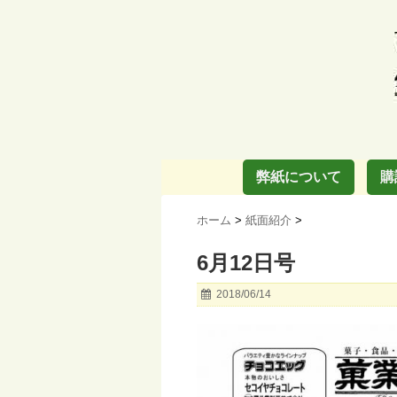
弊紙について
購
ホーム
>
紙面紹介
>
6月12日号
2018/06/14