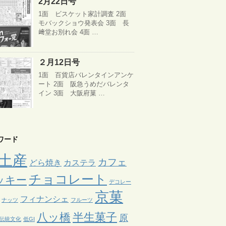
2月22日号
1面 ビスケット家計調査 2面
モバックショウ発表会 3面 長
﨑堂お別れ会 4面 …
２月12日号
1面 百貨店バレンタインアンケ
ート 2面 阪急うめだバレンタ
イン 3面 大阪府菓 …
ワード
土産
カフェ
どら焼き
カステラ
チョコレート
ッキー
デコレー
京菓
フィナンシェ
ナッツ
フルーツ
八ッ橋
半生菓子
原
伝統文化
低GI