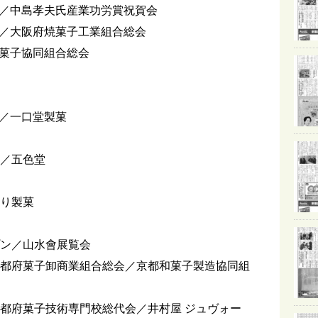
／中島孝夫氏産業功労賞祝賀会
／大阪府焼菓子工業組合総会
菓子協同組合総会
／一口堂製菓
菓／五色堂
どり製菓
プン／山水會展覧会
京都府菓子卸商業組合総会／京都和菓子製造協同組
京都府菓子技術専門校総代会／井村屋 ジュヴォー