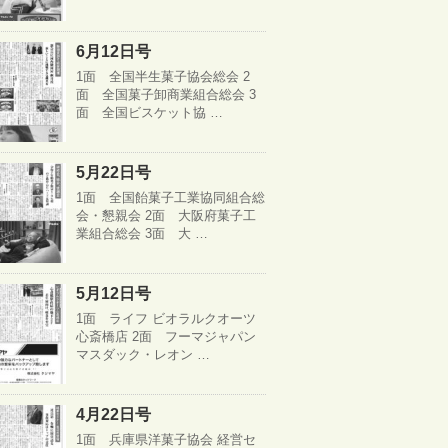
6月12日号
1面 全国半生菓子協会総会 2
面 全国菓子卸商業組合総会 3
面 全国ビスケット協 …
5月22日号
1面 全国飴菓子工業協同組合総
会・懇親会 2面 大阪府菓子工
業組合総会 3面 大 …
5月12日号
1面 ライフ ビオラルクオーツ
心斎橋店 2面 フーマジャパン
マスダック・レオン …
4月22日号
1面 兵庫県洋菓子協会 経営セ