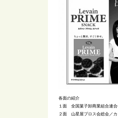
各面の紹介
１面 全国菓子卸商業組合連合
２面 山星屋プロス会総会／カ