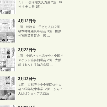
ミナー 長沼昭夫氏講演 2面 林
神社 例大祭 3面 …
4月12日号
1面 総務省 子ども人口 2面
橘本神社銘菓奉献会 3面 橿原
神宮献菓奉賛会 感 …
3月22日号
1面 中部パック記者会／全国ビ
スケット協会抽選会 2面 大阪
産（もん）名品の会総 …
3月12日号
１面 京都府中小企業団体中央
会70周年記念事業 ２面 かんて
んぱぱショップ箕面店 …