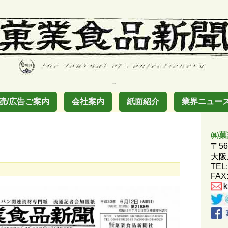
お菓子の業界紙
読/広告ご案内
会社案内
紙面紹介
業界ニュー
㈱菓
〒56
大阪
TEL:
FAX: