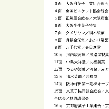
３面 大阪府菓子工業組合総会
４面 全国ビスケット協会総会
５面 正氣屋会総会／大阪府生
６面 大阪半生菓子特集
７面 クメリヤン／綱木製菓
８面 眞鍋金栄堂／あかり製菓
９面 八千代堂／秦日進堂
10面 河内駿河屋／淡路屋製
11面 中島大祥堂／丸福製菓
12面 つるや製菓／河藤／み
13面 清水菓舗／若狭屋
14面 阪神梅田第一期棟オー
15面 京菓子協同組合総会／
合総会／林原講習会
16面 京都府菓子工業組合・