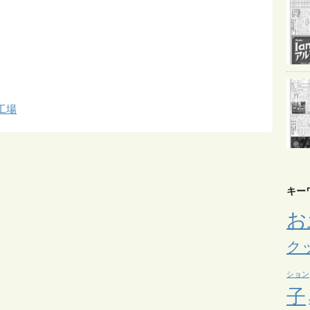
E
m
工場
キー
お
ク
ション
子