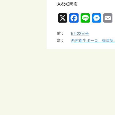
京都祇園店
X
F
L
M
a
i
e
前：
5月22日号
c
n
s
a
次：
西村衛生ボーロ 梅津新
e
e
s
i
b
e
l
o
n
o
g
k
e
r