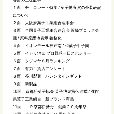
１面 チョコレート特集 / 菓子博褒賞の外装表記
について
２面 大阪府菓子工業組合理事会
３面 全国菓子工業組合連合会 近畿ブロック会
議 / 原料原産地表示 義務化
４面 イオンモール神戸南 / 和菓子甲子園
５面 イカリ消毒 プロ野球一日スポンサー
６面 タジマヤ８月ランキング
７面 有力百貨店アンケート
８面 芥川製菓 バレンタインギフト
９面 新製品
10面 京都飴菓子協会 菓子博褒賞伝達式 / 滋賀
県菓子工業組合 新ブランド商品
11面 ＪＲ京都伊勢丹 創業２０周年祭