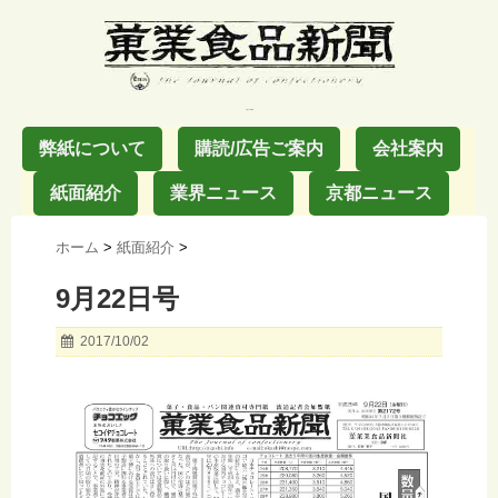
お菓子の業界紙
弊紙について
購読/広告ご案内
会社案内
紙面紹介
業界ニュース
京都ニュース
ホーム
>
紙面紹介
>
9月22日号
2017/10/02