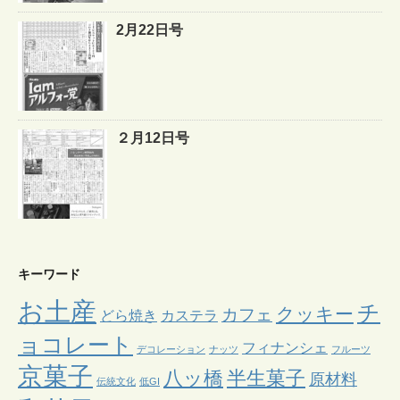
2月22日号
２月12日号
キーワード
お土産
チ
クッキー
カフェ
どら焼き
カステラ
ョコレート
フィナンシェ
デコレーション
ナッツ
フルーツ
京菓子
八ッ橋
半生菓子
原材料
伝統文化
低GI