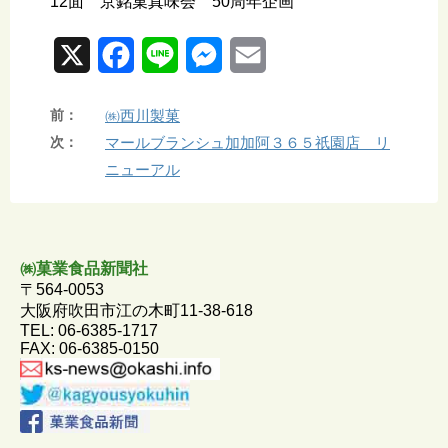
12面 京銘菓真味会 50周年企画
X
F
L
M
E
a
i
e
m
前：
㈱西川製菓
c
n
s
a
次：
マールブランシュ加加阿３６５祇園店 リ
e
e
s
i
ニューアル
b
e
l
o
n
㈱菓業食品新聞社
o
g
〒564-0053
k
e
大阪府吹田市江の木町11-38-618
TEL: 06-6385-1717
r
FAX: 06-6385-0150