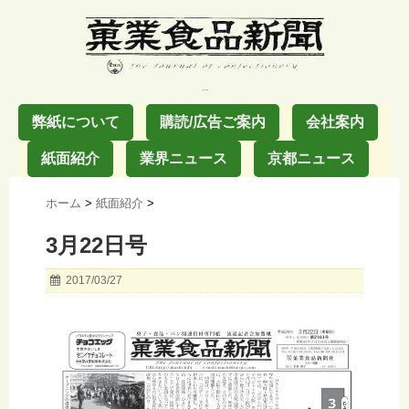
お菓子の業界紙
弊紙について
購読/広告ご案内
会社案内
紙面紹介
業界ニュース
京都ニュース
ホーム
>
紙面紹介
>
3月22日号
2017/03/27