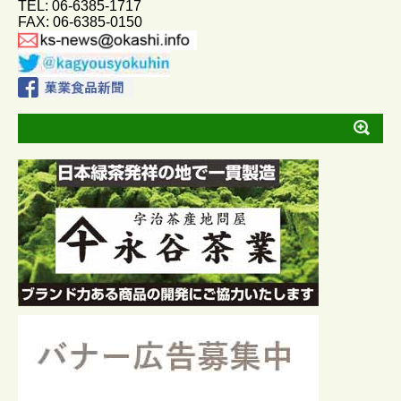
TEL: 06-6385-1717
k
e
FAX: 06-6385-0150
r