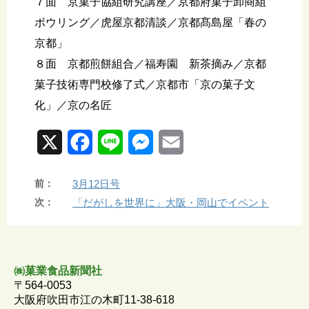
７面 京菓子協組研究講座／京都府菓子卸商組
ボウリング／虎屋京都清談／京都髙島屋「春の
京都」
８面 京都煎餅組合／福寿園 新茶摘み／京都
菓子技術専門校修了式／京都市「京の菓子文
化」／京の名匠
X
F
L
M
E
a
i
e
m
前：
3月12日号
c
n
s
a
次：
「だがしを世界に」大阪・岡山でイベント
e
e
s
i
b
e
l
o
n
㈱菓業食品新聞社
〒564-0053
o
g
大阪府吹田市江の木町11-38-618