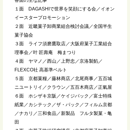
各面の主な記事
１面 DAGASHIで世界を笑顔にする会／イオン
イースタープロモーション
２面 近畿菓子卸商業組合検討会議／全国半生
菓子協会
３面 ライフ須磨鷹取店／大阪府菓子工業組合
理事会／叶 匠壽庵 梅まつり
４面 ヤマノ／西山／上野忠／京洛製餡／
FLEXCO社 高基準ベルト
５面 京都菓糧／藤林商店／北尾商事／五百城
ニユートリイ／クラウン／五百木商店／正氣屋
６面 ホシザキ京阪／ケイジパック／富士特殊
紙業／カシテック／ザ・パック／フィルム京都
／ナカリ／三和食品／新製品 フルタ製菓・亀
田