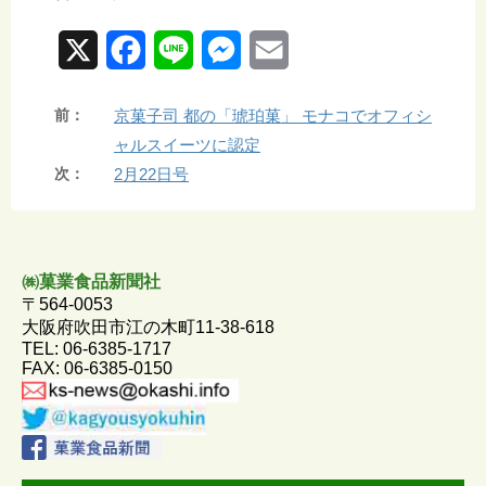
X
F
L
M
E
a
i
e
m
前：
京菓子司 都の「琥珀菓」 モナコでオフィシ
c
n
s
a
ャルスイーツに認定
e
e
s
i
次：
2月22日号
b
e
l
o
n
㈱菓業食品新聞社
o
g
〒564-0053
k
e
大阪府吹田市江の木町11-38-618
TEL: 06-6385-1717
r
FAX: 06-6385-0150