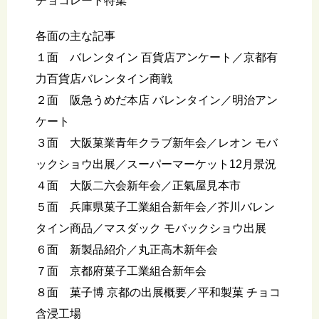
チョコレート特集
各面の主な記事
１面 バレンタイン 百貨店アンケート／京都有
力百貨店バレンタイン商戦
２面 阪急うめだ本店 バレンタイン／明治アン
ケート
３面 大阪菓業青年クラブ新年会／レオン モバ
ックショウ出展／スーパーマーケット12月景況
４面 大阪二六会新年会／正氣屋見本市
５面 兵庫県菓子工業組合新年会／芥川バレン
タイン商品／マスダック モバックショウ出展
６面 新製品紹介／丸正高木新年会
７面 京都府菓子工業組合新年会
８面 菓子博 京都の出展概要／平和製菓 チョコ
含浸工場