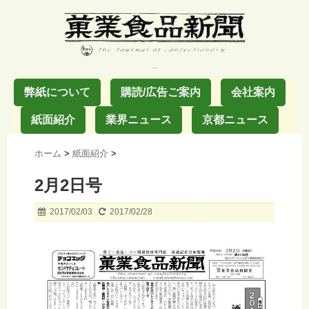
お菓子の業界紙
弊紙について
購読/広告ご案内
会社案内
紙面紹介
業界ニュース
京都ニュース
ホーム
>
紙面紹介
>
2月2日号
2017/02/03
2017/02/28