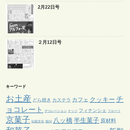
2月22日号
２月12日号
キーワード
お土産
チ
クッキー
カフェ
どら焼き
カステラ
ョコレート
フィナンシェ
デコレーション
ナッツ
フルーツ
京菓子
八ッ橋
半生菓子
原材料
伝統文化
低GI