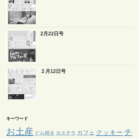
2月22日号
２月12日号
キーワード
お土産
チ
クッキー
カフェ
どら焼き
カステラ