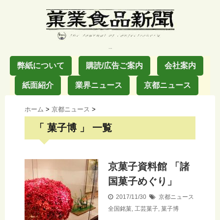
お菓子の業界紙
弊紙について
購読/広告ご案内
会社案内
紙面紹介
業界ニュース
京都ニュース
ホーム
>
京都ニュース
>
「 菓子博 」 一覧
京菓子資料館 「諸
国菓子めぐり」
2017/11/30
京都ニュース
全国銘菓
,
工芸菓子
,
菓子博