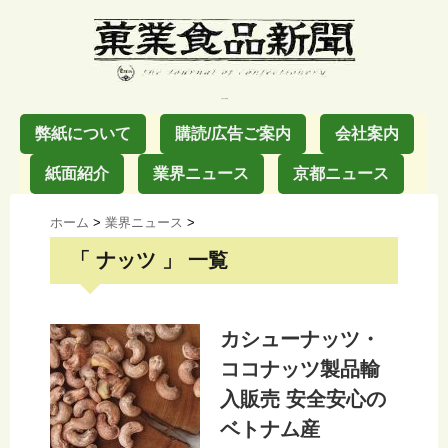
お菓子の業界紙
弊紙について
購読/広告ご案内
会社案内
紙面紹介
業界ニュース
京都ニュース
ホーム
>
業界ニュース
>
「 ナッツ 」 一覧
カシューナッツ・
ココナッツ製品輸
入販売 安全安心の
ベトナム産