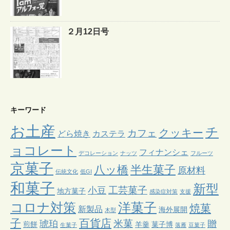
２月12日号
キーワード
お土産
チ
クッキー
カフェ
どら焼き
カステラ
ョコレート
フィナンシェ
デコレーション
ナッツ
フルーツ
京菓子
八ッ橋
半生菓子
原材料
伝統文化
低GI
和菓子
新型
工芸菓子
小豆
地方菓子
感染症対策
支援
コロナ対策
洋菓子
焼菓
新製品
海外展開
木型
子
百貨店
米菓
琥珀
贈
煎餅
羊羹
菓子博
生菓子
落雁
豆菓子