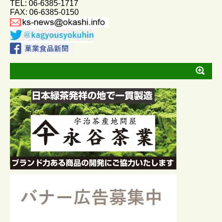
TEL: 06-6385-1717
k
e
FAX: 06-6385-0150
r