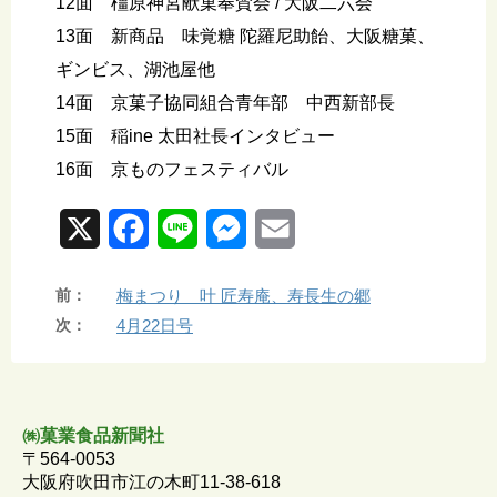
12面 橿原神宮献菓奉賛会 / 大阪二六会
13面 新商品 味覚糖 陀羅尼助飴、大阪糖菓、
ギンビス、湖池屋他
14面 京菓子協同組合青年部 中西新部長
15面 稲ine 太田社長インタビュー
16面 京ものフェスティバル
X
F
L
M
E
a
i
e
m
前：
梅まつり 叶 匠寿庵、寿長生の郷
c
n
s
a
次：
4月22日号
e
e
s
i
b
e
l
o
n
㈱菓業食品新聞社
〒564-0053
o
g
大阪府吹田市江の木町11-38-618