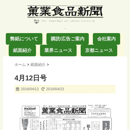
お菓子の業界紙
弊紙について
購読/広告ご案内
会社案内
紙面紹介
業界ニュース
京都ニュース
ホーム
>
紙面紹介
>
4月12日号
2016/04/12
2016/04/23