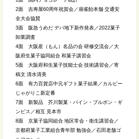
2面 吉寿屋60周年祝賀会／扇雀飴本舗 交通安
全大会協賛
3面 阪急うめだ デパ地下新作発表／2022菓子
卸業調査
4面 大阪産（もん）名品の会 研修交流会／大
阪府生菓子協同組合 和菓子講習会
5面 大阪府和生菓子技能士会 技術講習会／寄
稿文 清水清美
6面 有力百貨店中元ギフト菓子結果／カルビー
じゃがりこ新定番
7面 新製品 芥川製菓・パイン・ブルボン・ギ
ンビス／相互 見本市
8面 京菓子協同組合 地区常会・衛生講習会／
京都府菓子工業組合青年部 勉強会／石田老舗ゴ