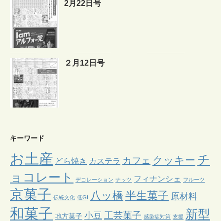
2月22日号
２月12日号
キーワード
お土産
チ
クッキー
カフェ
どら焼き
カステラ
ョコレート
フィナンシェ
デコレーション
ナッツ
フルーツ
京菓子
八ッ橋
半生菓子
原材料
伝統文化
低GI
和菓子
新型
工芸菓子
小豆
地方菓子
感染症対策
支援