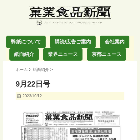
お菓子の業界紙
弊紙について
購読/広告ご案内
会社案内
紙面紹介
業界ニュース
京都ニュース
ホーム
>
紙面紹介
>
9月22日号
2023/10/12