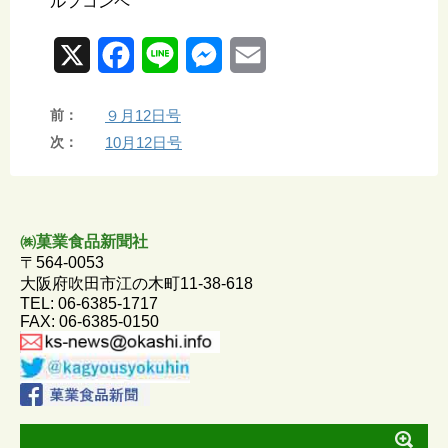
ルフコンペ
X
F
L
M
E
a
i
e
m
前：
９月12日号
c
n
s
a
次：
10月12日号
e
e
s
i
b
e
l
o
n
㈱菓業食品新聞社
〒564-0053
o
g
大阪府吹田市江の木町11-38-618
TEL: 06-6385-1717
k
e
FAX: 06-6385-0150
r