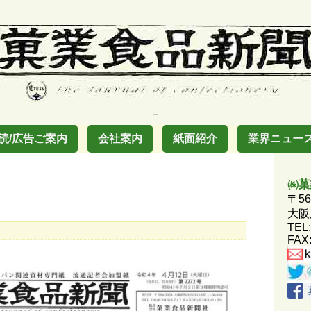
お菓子の業界紙
読/広告ご案内
会社案内
紙面紹介
業界ニュー
㈱菓
〒56
大阪
TEL:
FAX: