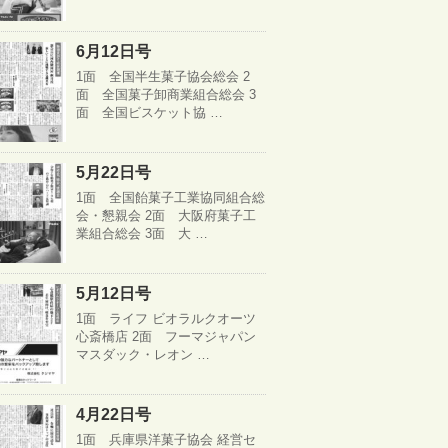
6月12日号
1面 全国半生菓子協会総会 2
面 全国菓子卸商業組合総会 3
面 全国ビスケット協 …
5月22日号
1面 全国飴菓子工業協同組合総
会・懇親会 2面 大阪府菓子工
業組合総会 3面 大 …
5月12日号
1面 ライフ ビオラルクオーツ
心斎橋店 2面 フーマジャパン
マスダック・レオン …
4月22日号
1面 兵庫県洋菓子協会 経営セ