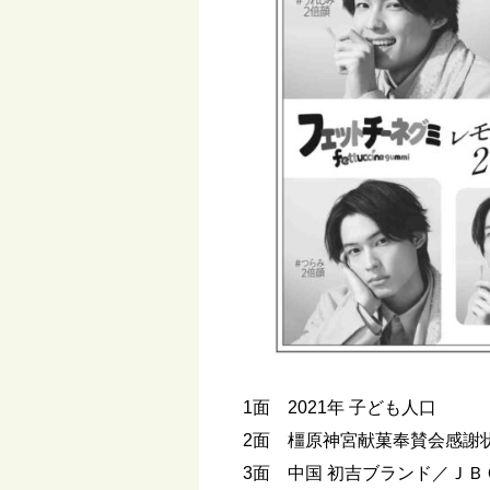
1面 2021年 子ども人口
2面 橿原神宮献菓奉賛会感謝
3面 中国 初吉ブランド／ＪＢ