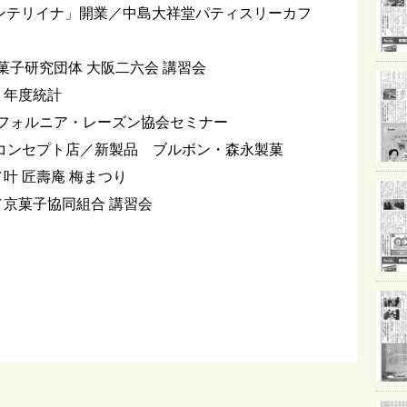
ンテリイナ」開業／中島大祥堂パティスリーカフ
菓子研究団体 大阪二六会 講習会
３年度統計
リフォルニア・レーズン協会セミナー
スコンセプト店／新製品 ブルボン・森永製菓
叶 匠壽庵 梅まつり
／京菓子協同組合 講習会
E
m