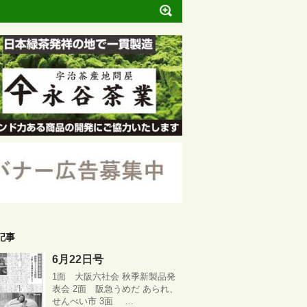
記事
6月22日号
1面 大阪六社会 秋季新製品発
表会 2面 阪急うめだ あられ、
せんべい市 3面 …