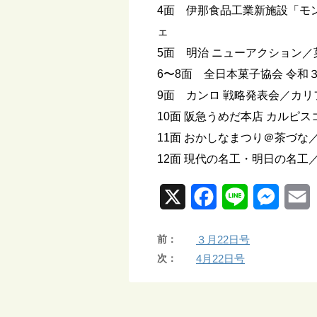
4面 伊那食品工業新施設「モ
ェ
5面 明治 ニューアクション／
6〜8面 全日本菓子協会 令和
9面 カンロ 戦略発表会／カ
10面 阪急うめだ本店 カルピ
11面 おかしなまつり＠茶づな／
12面 現代の名工・明日の名工
X
F
L
M
a
i
e
前：
３月22日号
c
n
s
a
次：
4月22日号
e
e
s
i
b
e
l