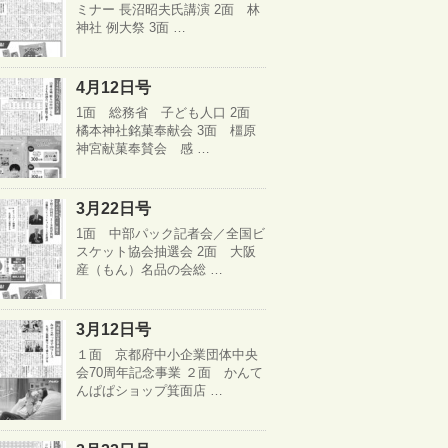
ミナー 長沼昭夫氏講演 2面 林
神社 例大祭 3面 …
4月12日号
1面 総務省 子ども人口 2面
橘本神社銘菓奉献会 3面 橿原
神宮献菓奉賛会 感 …
3月22日号
1面 中部パック記者会／全国ビ
スケット協会抽選会 2面 大阪
産（もん）名品の会総 …
3月12日号
１面 京都府中小企業団体中央
会70周年記念事業 ２面 かんて
んぱぱショップ箕面店 …