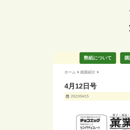
弊紙について
購
ホーム
>
紙面紹介
>
4月12日号
2022/04/15