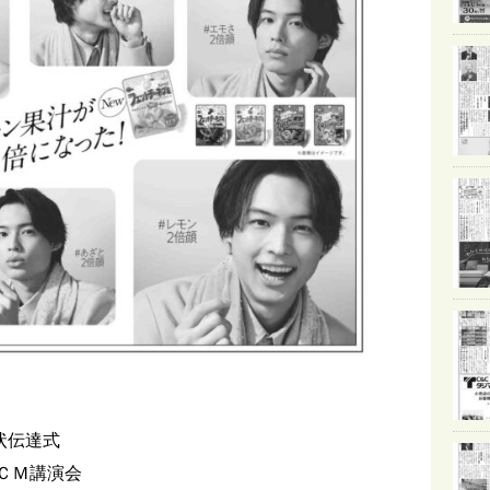
状伝達式
ＣＭ講演会