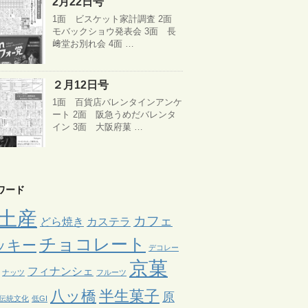
2月22日号
1面 ビスケット家計調査 2面
モバックショウ発表会 3面 長
﨑堂お別れ会 4面 …
２月12日号
1面 百貨店バレンタインアンケ
ート 2面 阪急うめだバレンタ
イン 3面 大阪府菓 …
ワード
土産
カフェ
どら焼き
カステラ
チョコレート
ッキー
デコレー
京菓
フィナンシェ
ナッツ
フルーツ
八ッ橋
半生菓子
原
伝統文化
低GI