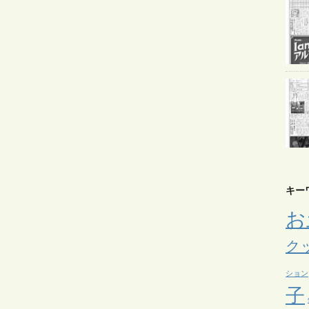
キー
お
ク
ション
子