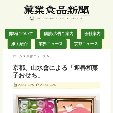
お菓子の業界紙
弊紙について
購読/広告ご案内
会社案内
紙面紹介
業界ニュース
京都ニュース
ホーム
>
京都ニュース
>
京都、山水會による「迎春和菓
子おせち」
2020/12/25
2020/12/26