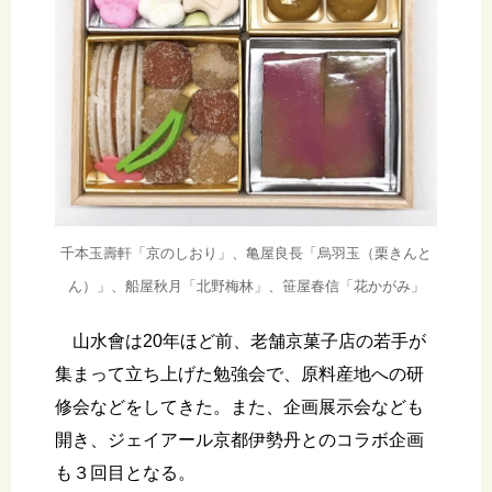
千本玉壽軒「京のしおり」、亀屋良長「烏羽玉（栗きんと
ん）」、船屋秋月「北野梅林」、笹屋春信「花かがみ」
山水會は20年ほど前、老舗京菓子店の若手が
集まって立ち上げた勉強会で、原料産地への研
修会などをしてきた。また、企画展示会なども
開き、ジェイアール京都伊勢丹とのコラボ企画
も３回目となる。