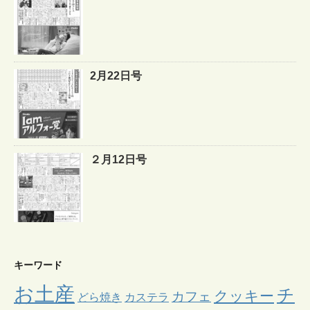
2月22日号
２月12日号
キーワード
お土産
チ
クッキー
カフェ
どら焼き
カステラ