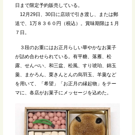
日まで限定予約販売している。
12月29日、30日に店頭で引き渡し、または郵
送で、1万８３６０円（税込）。賞味期限は１月
７日。
３段のお重にはお正月らしい華やかなお菓子
が詰め合わせられている。有平糖、落雁、松
露、せんべい、和三盆、松風、すり琥珀、錦玉
羹、まかろん、栗きんとんの烏羽玉、羊羹など
を用いて、「希望」「お正月の縁起物」をテー
マに、各店がお菓子にメッセージを込めた。