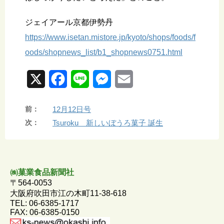
ジェイアール京都伊勢丹
https://www.isetan.mistore.jp/kyoto/shops/foods/f
oods/shopnews_list/b1_shopnews0751.html
X
F
L
M
E
a
i
e
m
前：
12月12日号
c
n
s
a
次：
Tsuroku 新しいぼうろ菓子 誕生
e
e
s
i
b
e
l
o
n
㈱菓業食品新聞社
〒564-0053
o
g
大阪府吹田市江の木町11-38-618
TEL: 06-6385-1717
k
e
FAX: 06-6385-0150
r