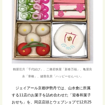
鶴屋弦月「千代結び」、二條若狭屋「新春万福」、亀屋良
永「寒椿」、鍵善良房「ハッピーせんべい」
ジェイアール京都伊勢丹では、山水會に所属
する11店のお菓子を詰め合わせた「迎春和菓子
おせち」を、同店店頭とウェブショプで12月25