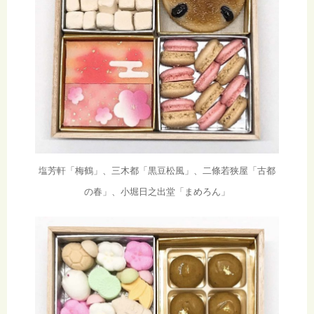
塩芳軒「梅鶴」、三木都「黒豆松風」、二條若狭屋「古都
の春」、小堀日之出堂「まめろん」