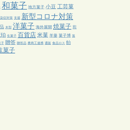
和菓子
工芸菓
料
小豆
地方菓子
新型コロナ対策
染症対策
支援
洋菓子
焼菓子
品
海外展開
煎
木型
百貨店
米菓
琥珀
羊羹
菓子博
生菓子
落
贈答
飴
菓子
贈答品
農商工連携
通販
食品ロス
駄菓子