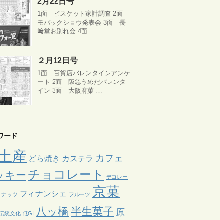
2月22日号
1面 ビスケット家計調査 2面
モバックショウ発表会 3面 長
﨑堂お別れ会 4面 …
２月12日号
1面 百貨店バレンタインアンケ
ート 2面 阪急うめだバレンタ
イン 3面 大阪府菓 …
ワード
土産
カフェ
どら焼き
カステラ
チョコレート
ッキー
デコレー
京菓
フィナンシェ
ナッツ
フルーツ
八ッ橋
半生菓子
原
伝統文化
低GI