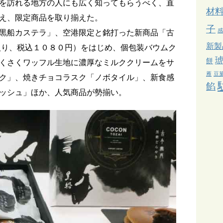
を訪れる地方の人にも広く知ってもらうべく、直
材
え、限定商品を取り揃えた。
子
感
黒船カステラ」、空港限定と銘打った新商品「古
新製
入り、税込１０８０円）をはじめ、個包装バウムク
餅
くさくワッフル生地に濃厚なミルククリームをサ
雁
豆
ク」、焼きチョコラスク「ノボタイル」、新食感
餡
ッシュ」ほか、人気商品が勢揃い。