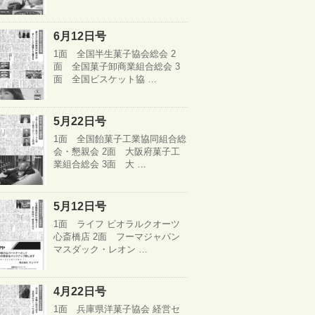
6月12日号
1面 全国半生菓子協会総会 2
面 全国菓子卸商業組合総会 3
面 全国ビスケット協 …
5月22日号
1面 全国飴菓子工業協同組合総
会・懇親会 2面 大阪府菓子工
業組合総会 3面 大 …
5月12日号
1面 ライフ ビオラルクオーツ
心斎橋店 2面 フーマジャパン
マスダック・レオン …
4月22日号
1面 兵庫県洋菓子協会 経営セ