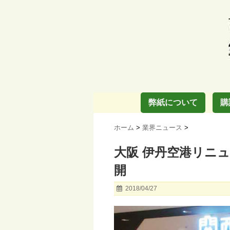
弊紙について
購
ホーム
>
業界ニュース
>
大阪 伊丹空港リニ
開
2018/04/27