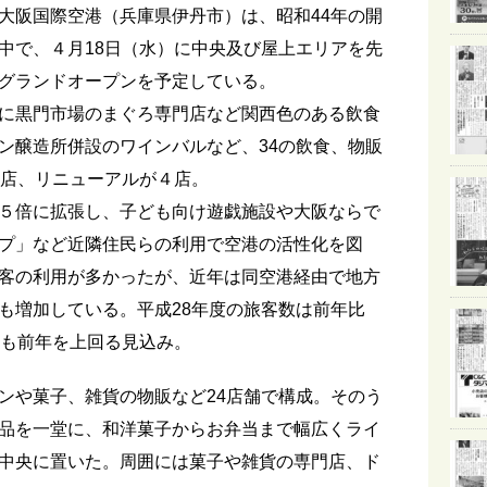
阪国際空港（兵庫県伊丹市）は、昭和44年の開
中で、４月18日（水）に中央及び屋上エリアを先
グランドオープンを予定している。
に黒門市場のまぐろ専門店など関西色のある飲食
ン醸造所併設のワインバルなど、34の飲食、物販
0店、リニューアルが４店。
５倍に拡張し、子ども向け遊戯施設や大阪ならで
プ」など近隣住民らの利用で空港の活性化を図
客の利用が多かったが、近年は同空港経由で地方
も増加している。平成28年度の旅客数は前年比
度も前年を上回る見込み。
や菓子、雑貨の物販など24店舗で構成。そのう
品を一堂に、和洋菓子からお弁当まで幅広くライ
中央に置いた。周囲には菓子や雑貨の専門店、ド