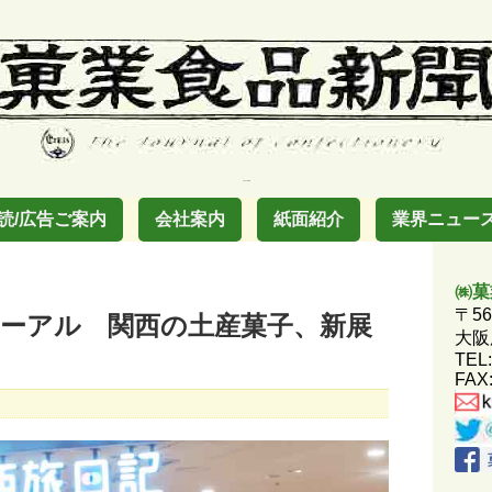
お菓子の業界紙
読/広告ご案内
会社案内
紙面紹介
業界ニュー
㈱菓
〒56
ューアル 関西の土産菓子、新展
大阪
TEL:
FAX: