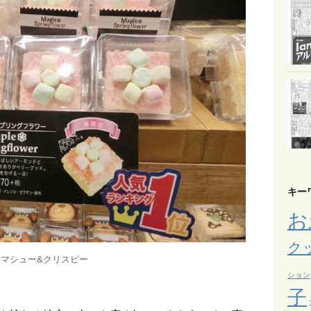
キー
お
ク
マシュー&クリスピー
ション
子