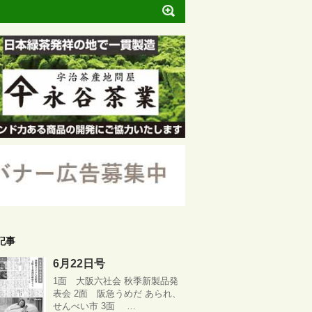
記事
6月22日号
1面 大阪六社会 秋季新製品発
表会 2面 阪急うめだ あられ、
せんべい市 3面 …