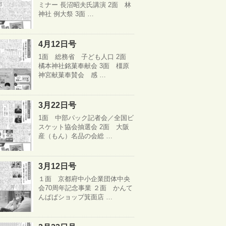
ミナー 長沼昭夫氏講演 2面 林
神社 例大祭 3面 …
4月12日号
1面 総務省 子ども人口 2面
橘本神社銘菓奉献会 3面 橿原
神宮献菓奉賛会 感 …
3月22日号
1面 中部パック記者会／全国ビ
スケット協会抽選会 2面 大阪
産（もん）名品の会総 …
3月12日号
１面 京都府中小企業団体中央
会70周年記念事業 ２面 かんて
んぱぱショップ箕面店 …