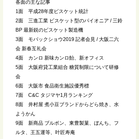
各面の主な記事
1面 平成28年度ビスケット統計
2面 三進工業 ビスケット型のパイオニア / 三鈴
BP 最新鋭のビスケット製造機
3面 モバックショウ2019 記者会見 / 大阪二六
会 新春互礼会
4面 カンロ 新味カンロ飴、新オフィス
5面 大阪府貸工業組合 糖質制限について研修
会
6面 大阪市 食品衛生施設優秀標
7面 C&C タジマヤ1月ランキング
8面 井村屋 煮小豆ブランドからどら焼き、水
ようかん
9面 新商品 ブルボン、東豊製菓、ぼんち、フ
ルタ、王五運等、叶匠寿庵