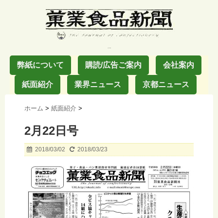
お菓子の業界紙
弊紙について
購読/広告ご案内
会社案内
紙面紹介
業界ニュース
京都ニュース
ホーム
>
紙面紹介
>
2月22日号
2018/03/02
2018/03/23