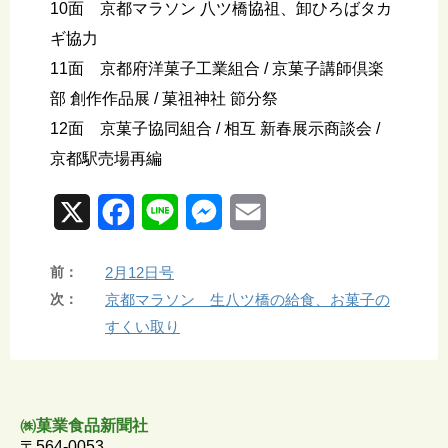
10面 京都マラソン 八ツ橋協祖、卸ひろばタカ
ギ協力
11面 京都府洋菓子工業組合 / 京菓子講師倶楽
部 創作作品展 / 菓祖神社 節分祭
12面 京菓子協同組合 / 相互 新春展示商談会 /
京都駅売場再編
X
F
L
M
E
a
i
e
m
前：
2月12日号
c
n
s
a
次：
京都マラソン 生八ツ橋の給食、お菓子の
e
e
s
i
すくい取り
b
e
l
o
n
㈱菓業食品新聞社
o
g
〒564-0053