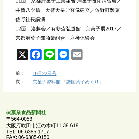
11面 京都府菓子工業組合 洋菓子技術講習会／
井筒八ツ橋 天智天皇ご尊像建立／佐野軒製菓
佐野社長講演
12面 洛趣会／有斐斎弘道館 京菓子展2017／
京都府菓子卸商業組合 座禅体験会
X
F
L
M
E
a
i
e
m
前：
10月22日号
c
n
s
a
次：
京菓子資料館 「諸国菓子めぐり」
e
e
s
i
b
e
l
o
n
㈱菓業食品新聞社
〒564-0053
o
g
大阪府吹田市江の木町11-38-618
TEL: 06-6385-1717
k
e
FAX: 06-6385-0150