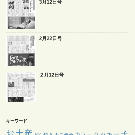
3月12日号
2月22日号
２月12日号
キーワード
お土産
チ
クッキー
カフェ
どら焼き
カステラ