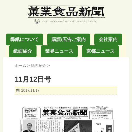
お菓子の業界紙
弊紙について
購読/広告ご案内
会社案内
紙面紹介
業界ニュース
京都ニュース
ホーム
>
紙面紹介
>
11月12日号
2017/11/17