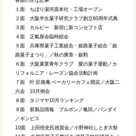
各面の主な記事
１面 ちぼり湯河原本社・工場オープン
２面 大阪半生菓子研究クラブ創立60周年式典
３面 カルビー 新宿に新コンセプト店
４面 正氣屋会臨時総会
５面 兵庫県菓子工業組合・姫路菓子組合「姫
路菓子まつり」／秋の褒章・叙勲
６面 大阪菓業青年クラブ 愛の菓子運動／カ
リフォルニア・レーズン協会活動計画
７面 叶 匠壽庵 ベーカリーカフェ開店／大阪二
六会 10月例会
８面 タジマヤ10月ランキング
９面 新製品情報 ブルボン／亀田／バンダイ
／ギンビス
10面 上田悟史氏祝賀会／小野神社しとぎ大祭