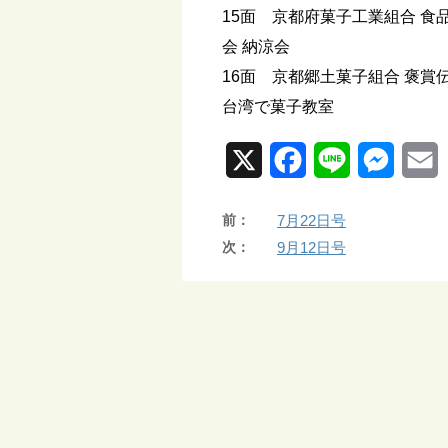
15面 京都府菓子工業組合 
会 納涼会
16面 京都郷土菓子組合 褒賞
台湾で菓子教室
X
F
L
M
a
i
e
前：
7月22日号
c
n
s
a
次：
9月12日号
e
e
s
i
b
e
l
o
n
o
g
k
e
r