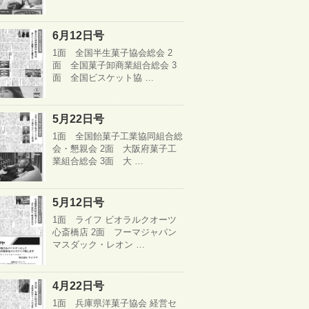
6月12日号
1面 全国半生菓子協会総会 2
面 全国菓子卸商業組合総会 3
面 全国ビスケット協 …
5月22日号
1面 全国飴菓子工業協同組合総
会・懇親会 2面 大阪府菓子工
業組合総会 3面 大 …
5月12日号
1面 ライフ ビオラルクオーツ
心斎橋店 2面 フーマジャパン
マスダック・レオン …
4月22日号
1面 兵庫県洋菓子協会 経営セ