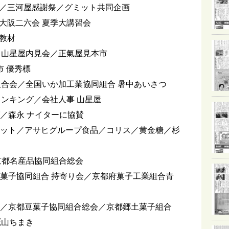
／三河屋感謝祭／グミット共同企画
大阪二六会 夏季大講習会
教材
／山星屋内見会／正氣屋見本市
市 優秀標
組合会／全国いか加工業協同組合 暑中あいさつ
ランキング／会社人事 山星屋
／森永 ナイターに協賛
ケット／アサヒグループ食品／コリス／黄金糖／杉
／京都名産品協同組合総会
京菓子協同組合 持寄り会／京都府菓子工業組合青
会／京都豆菓子協同組合総会／京都郷土菓子組合
鷹山ちまき