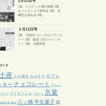
2月22日号
1面 ビスケット家計調査 2面
モバックショウ発表会 3面 長
﨑堂お別れ会 4面 …
２月12日号
1面 百貨店バレンタインアンケ
ート 2面 阪急うめだバレンタ
イン 3面 大阪府菓 …
ワード
土産
カフェ
どら焼き
カステラ
チョコレート
ッキー
デコレー
京菓
フィナンシェ
ナッツ
フルーツ
八ッ橋
半生菓子
原
伝統文化
低GI