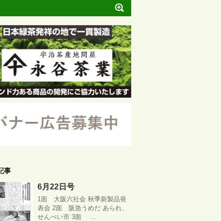
記事
6月22日号
1面 大阪六社会 秋季新製品発
表会 2面 阪急うめだ あられ、
せんべい市 3面 …