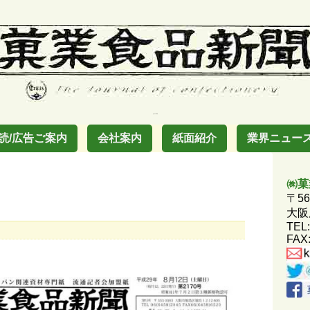
お菓子の業界紙
読/広告ご案内
会社案内
紙面紹介
業界ニュー
㈱菓
〒56
大阪
TEL:
FAX: