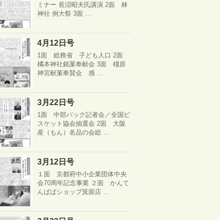
ミナー 長沼昭夫氏講演 2面 林
神社 例大祭 3面 …
4月12日号
1面 総務省 子ども人口 2面
橘本神社銘菓奉献会 3面 橿原
神宮献菓奉賛会 感 …
3月22日号
1面 中部パック記者会／全国ビ
スケット協会抽選会 2面 大阪
産（もん）名品の会総 …
3月12日号
１面 京都府中小企業団体中央
会70周年記念事業 ２面 かんて
んぱぱショップ箕面店 …