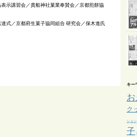
食品表示講習会／貴船神社菓業奉賛会／京都煎餅協
伝達式／京都府生菓子協同組合 研究会／保木進氏
E
m
キー
お
ク
ション
子