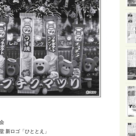
会
堂 新ロゴ「ひととえ」