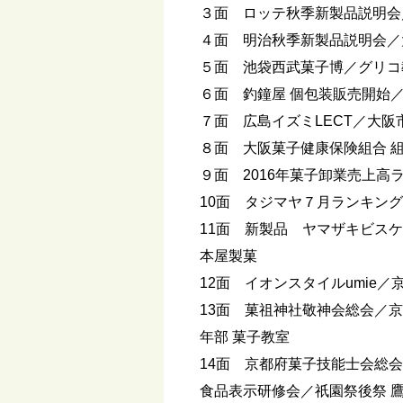
３面 ロッテ秋季新製品説明会
４面 明治秋季新製品説明会／
５面 池袋西武菓子博／グリコ
６面 釣鐘屋 個包装販売開始
７面 広島イズミLECT／大阪
８面 大阪菓子健康保険組合 
９面 2016年菓子卸業売上高
10面 タジマヤ７月ランキング
11面 新製品 ヤマザキビス
本屋製菓
12面 イオンスタイルumie
13面 菓祖神社敬神会総会／
年部 菓子教室
14面 京都府菓子技能士会総
食品表示研修会／祇園祭後祭 